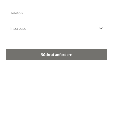
Die Erstinformation habe ich gelesen und heruntergeladen
Rückruf anfordern
Mit dem Absenden stimmen Sie der Verarbeitung Ihrer Daten 
sowie der Kontaktaufnahme per E-Mail, Post oder Telefon zu. 
Erstinformation
Datenschutzhinweise