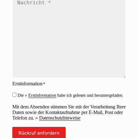
a
c
c
h
h
b
r
a
i
r
c
k
h
e
t
i
*
t
*
Erstinformation
*
Die »
Erstinformation
habe ich gelesen und heruntergeladen.
Mit dem Absenden stimmen Sie mit der Verarbeitung Ihrer
Daten sowie der Kontaktaufnahme per E-Mail, Post oder
Telefon zu. »
Datenschutzhinweise
Rückruf anfordern