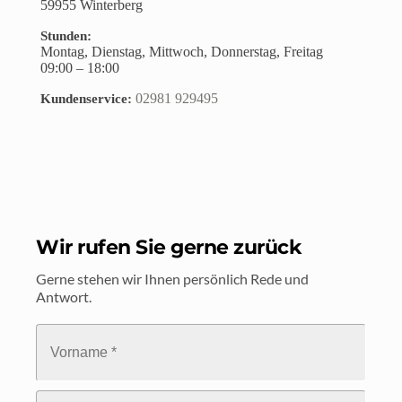
59955
Winterberg
Stunden:
Montag, Dienstag, Mittwoch, Donnerstag, Freitag
09:00 – 18:00
02981 929495
Kundenservice:
Wir rufen Sie gerne zurück
Gerne stehen wir Ihnen persönlich Rede und 
Antwort.
V
o
r
n
a
N