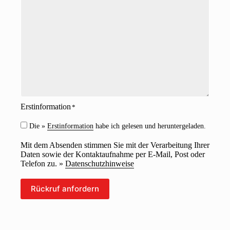
a
i
r
c
k
h
e
t
i
*
t
*
Erstinformation
*
Die »
Erstinformation
habe ich gelesen und heruntergeladen.
Mit dem Absenden stimmen Sie mit der Verarbeitung Ihrer
Daten sowie der Kontaktaufnahme per E-Mail, Post oder
Telefon zu. »
Datenschutzhinweise
Rückruf anfordern