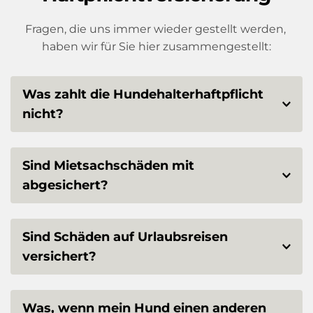
Fragen, die uns immer wieder gestellt werden, 
haben wir für Sie hier zusammengestellt:
Was zahlt die Hundehalterhaftpflicht 
nicht?
Die Hundehalter-Haftpflichtversicherung 
kommt nicht für vorsätzlich herbeigeführte 
Sind Mietsachschäden mit 
Schäden sowie für Schäden an einem selbst 
abgesichert?
oder am eigenen Eigentum auf.
Kommt es bei der Hundehaltung in der 
Mietwohnung zu Schäden wie Bissspuren 
Sind Schäden auf Urlaubsreisen 
und Kratzspuren am unbeweglichen 
versichert?
Mietobjekten wie Bodenbeläge, Türen oder 
Wände, kommt die Hundehalter-Haftpflicht 
Ist die weltweite Deckung eingeschlossen, 
für die Kosten auf.
besteht Versicherungsschutz auch bei 
Was, wenn mein Hund einen anderen 