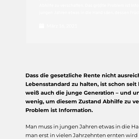
Abhilfe zu verschaffen. Das größte Problem ist Inf
jungen Jahren etwas in die Hand säen, dessen Früc
März 16, 2021
Dass die gesetzliche Rente nicht ausreic
Lebensstandard zu halten, ist schon sei
weiß auch die junge Generation – und 
wenig, um diesem Zustand Abhilfe zu ve
Problem ist Information.
Man muss in jungen Jahren etwas in die Ha
man erst in vielen Jahrzehnten ernten wird