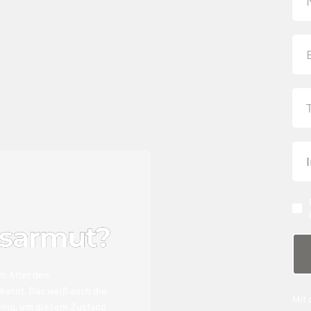
rsarmut?
im Alter den
ekannt. Das weiß auch die
Mit 
enig, um diesem Zustand