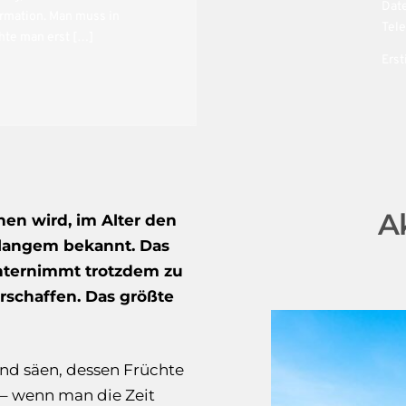
Date
ormation. Man muss in
Tele
hte man erst […]
Erst
A
hen wird, im Alter den
t langem bekannt. Das
unternimmt trotzdem zu
rschaffen. Das größte
nd säen, dessen Früchte
 – wenn man die Zeit