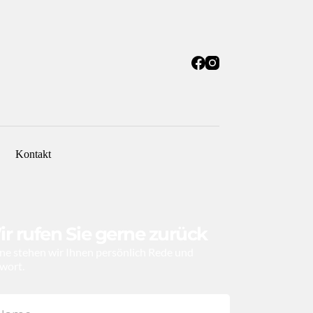
Kontakt
r rufen Sie gerne zurück
ne stehen wir Ihnen persönlich Rede und 
wort.