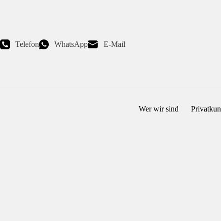
Zum
Inhalt
springen
Telefon
WhatsApp
E-Mail
Wer wir sind
Privatku