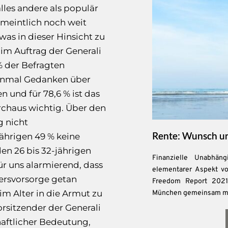
lles andere als populär
rmeintlich noch weit
was in dieser Hinsicht zu
im Auftrag der Generali
% der Befragten
einmal Gedanken über
 und für 78,6 % ist das
rchaus wichtig. Über den
g nicht
Rente: Wunsch un
ährigen 49 % keine
den 26 bis 32-jährigen
Finanzielle Unabhän
für uns alarmierend, dass
elementarer Aspekt vo
ltersvorsorge getan
Freedom Report 2021“
im Alter in die Armut zu
München gemeinsam mit 
orsitzender der Generali
haftlicher Bedeutung,