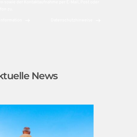
n sowie der Kontaktaufnahme per E-Mail, Post oder 
fon zu. 
information
Datenschutzhinweise
ktuelle News