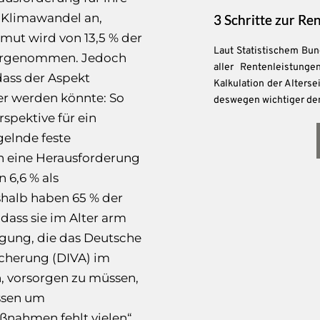
n Klimawandel an,
3 Schritte zur Re
mut wird von 13,5 % der
Laut Statistischem Bu
ahrgenommen. Jedoch
aller Rentenleistunge
ass der Aspekt
Kalkulation der Alters
ger werden könnte: So
deswegen wichtiger den
rspektive für ein
elnde feste
ten eine Herausforderung
n 6,6 % als
shalb haben 65 % der
ass sie im Alter arm
agung, die das Deutsche
icherung (DIVA) im
, vorsorgen zu müssen,
issen um
nahmen fehlt vielen“,