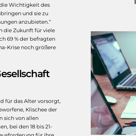
die Wichtigkeit des
bringen und sie zu
sungen anzubieten.“
 die Zukunft für viele
ch 69 % der befragten
na-Krise noch größere
sellschaft
 für das Alter vorsorgt,
eworfene, Klischee der
n sich von allen
n, bei den 18 bis 21-
rausforderung für ihre