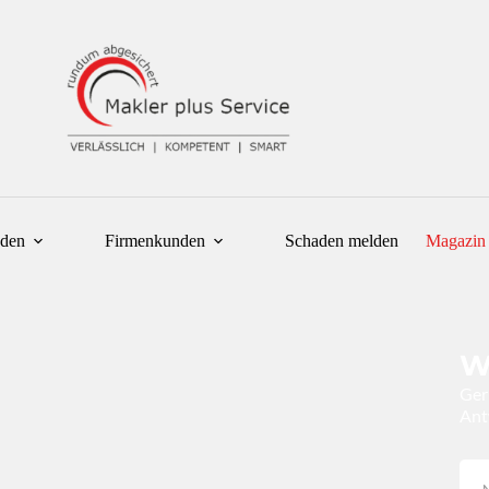
nden
Firmenkunden
Schaden melden
Magazin
Wi
Ger
Ant