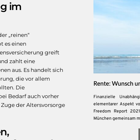
ng im
der „reinen“
t es einen
ensversicherung greift
und zahlt eine
en aus. Es handelt sich
rung, die vor allem
Rente: Wunsch un
lten. Die
ei Bedarf auch vorher
Finanzielle Unabhän
elementarer Aspekt vo
 Zuge der Altersvorsorge
Freedom Report 2021“
München gemeinsam mit 
n,