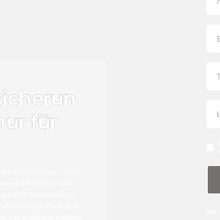
sicherun
nur für
gsten Absicherungen – und
sweise die Lebens- oder
aukredit oder alleinigem
ns Auge fassen. Doch auch
Mit 
en. Das wichtigste Merkmal