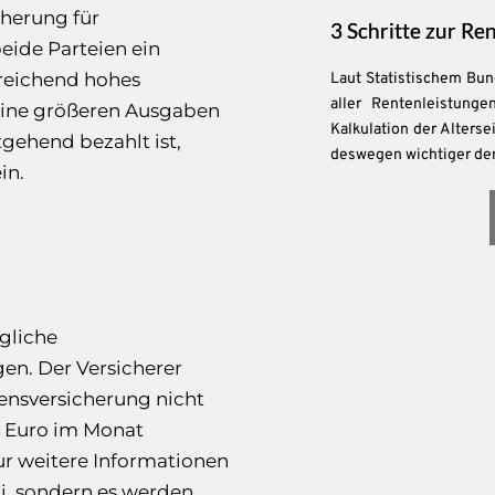
cherung für
3 Schritte zur Re
eide Parteien ein
sreichend hohes
Laut Statistischem Bu
aller Rentenleistunge
eine größeren Ausgaben
Kalkulation der Alters
gehend bezahlt ist,
deswegen wichtiger den
in.
ögliche
en. Der Versicherer
bensversicherung nicht
e Euro im Monat
 nur weitere Informationen
ti, sondern es werden